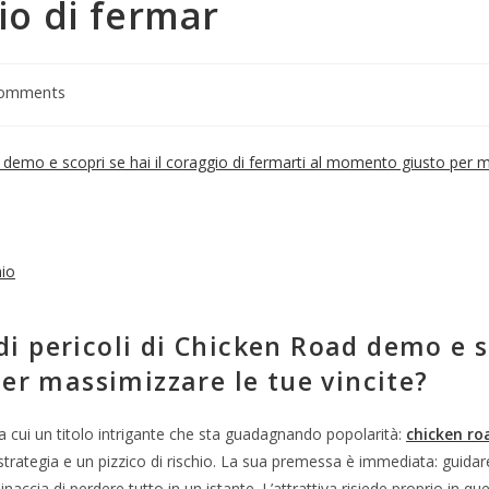
gio di fermar
Comments
ad demo e scopri se hai il coraggio di fermarti al momento giusto per m
hio
di pericoli di Chicken Road demo e sc
er massimizzare le tue vincite?
tra cui un titolo intrigante che sta guadagnando popolarità:
chicken r
ategia e un pizzico di rischio. La sua premessa è immediata: guidare
cia di perdere tutto in un istante. L’attrattiva risiede proprio in que