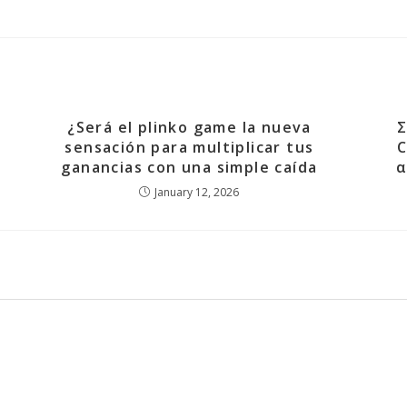
¿Será el plinko game la nueva
Σ
sensación para multiplicar tus
C
ganancias con una simple caída
α
January 12, 2026