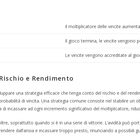
Il moltiplicatore delle vincite aument
Il gioco termina, le vincite vengono 
Le vincite vengono accreditate al gi
 Rischio e Rendimento
luppare una strategia efficace che tenga conto del rischio e del ren
babilità di vincita. Una strategia comune consiste nel stabilire un ob
 di incassare ad ogni incremento significativo del moltiplicatore, riduc
tre, soprattutto quando si è in una serie di vittorie. L’avidità può port
endere dall’ansia e incassare troppo presto, rinunciando a possibili g