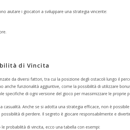
o aiutare i giocatori a sviluppare una strategia vincente:
ore.
ilità di Vincita
zate da diversi fattori, tra cui la posizione degli ostacoli lungo il pe
ono anche funzionalità aggiuntive, come la possibilità di utilizzare bo
e specifiche di ogni versione del gioco per massimizzare le proprie po
a casualità. Anche se si adotta una strategia efficace, non è possibile
ssibilità di perdere. Il segreto è giocare responsabilmente e divertirsi
 le probabilità di vincita, ecco una tabella con esempi: