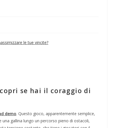
assimizzare le tue vincite?
opri se hai il coraggio di
oad demo
. Questo gioco, apparentemente semplice,
 una gallina lungo un percorso pieno di ostacoli,
sta tensione costante, che tiene i giocatori con il