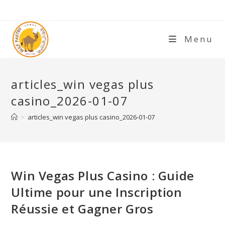
Menu
articles_win vegas plus
casino_2026-01-07
>
articles_win vegas plus casino_2026-01-07
Win Vegas Plus Casino : Guide
Ultime pour une Inscription
Réussie et Gagner Gros