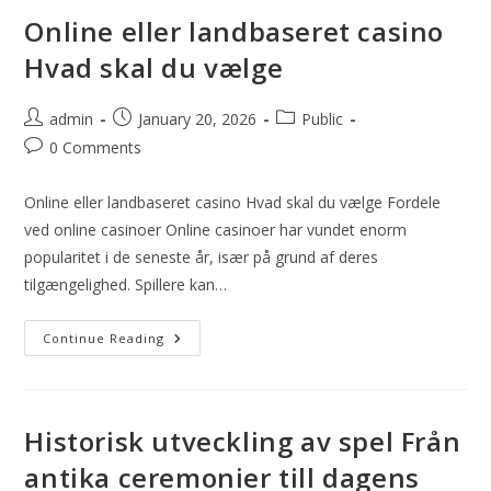
Online eller landbaseret casino
Hvad skal du vælge
admin
January 20, 2026
Public
0 Comments
Online eller landbaseret casino Hvad skal du vælge Fordele
ved online casinoer Online casinoer har vundet enorm
popularitet i de seneste år, især på grund af deres
tilgængelighed. Spillere kan…
Continue Reading
Historisk utveckling av spel Från
antika ceremonier till dagens