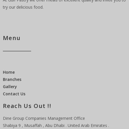
try our delicious food.
Menu
Home
Branches
Gallery
Contact Us
Reach Us Out !!
Dine Group Companies Management Office
Shabiya 9 , Musaffah , Abu Dhabi . United Arab Emirates .