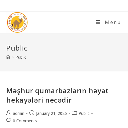
Menu
Public
>
Public
Məşhur qumarbazların həyat
hekayələri necədir
admin
January 21, 2026
Public
0 Comments