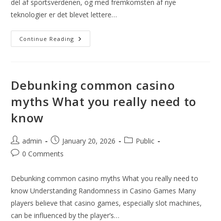
del af sportsverdenen, og med fremkomsten af nye
teknologier er det blevet lettere…
Continue Reading
Debunking common casino
myths What you really need to
know
admin
January 20, 2026
Public
0 Comments
Debunking common casino myths What you really need to
know Understanding Randomness in Casino Games Many
players believe that casino games, especially slot machines,
can be influenced by the player’s…