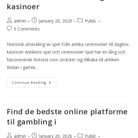
kasinoer
admin
January 20, 2026
Public
0 Comments
Historisk utveckling av spel Från antika ceremonier till dagens
kasinoer Antikens spel och ceremonier Spel har en lång och
fascinerande historia som sträcker sig tillbaka till antiken.
Redan i gamla…
Continue Reading
Find de bedste online platforme
til gambling i
admin
January 20, 2026
Public