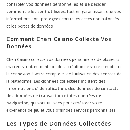
contrôler vos données personnelles et de décider
comment elles sont utilisées
, tout en garantissant que vos
informations sont protégées contre les accès non autorisés
et les pertes de données.
Comment Cheri Casino Collecte Vos
Données
Cheri Casino collecte vos données personnelles de plusieurs
manières, notamment lors de la création de votre compte, de
la connexion à votre compte et de l’utilisation des services de
la plateforme.
Les données collectées incluent des
informations d’identification, des données de contact,
des données de transaction et des données de
navigation
, qui sont utilisées pour améliorer votre
expérience de jeu et vous offrir des services personnalisés.
Les Types de Données Collectées