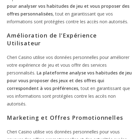
pour analyser vos habitudes de jeu et vous proposer des
offres personnalisées
, tout en garantissant que vos
informations sont protégées contre les accès non autorisés.
Amélioration de l’Expérience
Utilisateur
Cheri Casino utilise vos données personnelles pour améliorer
votre expérience de jeu et vous offrir des services
personnalisés.
La plateforme analyse vos habitudes de jeu
pour vous proposer des jeux et des offres qui
correspondent à vos préférences
, tout en garantissant que
vos informations sont protégées contre les accès non
autorisés.
Marketing et Offres Promotionnelles
Cheri Casino utilise vos données personnelles pour vous