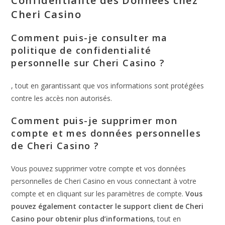
Confidentialité des Données chez
Cheri Casino
Comment puis-je consulter ma
politique de confidentialité
personnelle sur Cheri Casino ?
, tout en garantissant que vos informations sont protégées
contre les accès non autorisés.
Comment puis-je supprimer mon
compte et mes données personnelles
de Cheri Casino ?
Vous pouvez supprimer votre compte et vos données
personnelles de Cheri Casino en vous connectant à votre
compte et en cliquant sur les paramètres de compte.
Vous
pouvez également contacter le support client de Cheri
Casino pour obtenir plus d’informations
, tout en