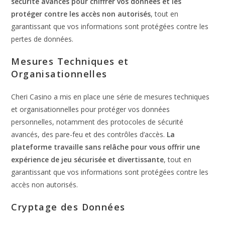
sécurité avancés pour chiffrer vos données et les
protéger contre les accès non autorisés
, tout en
garantissant que vos informations sont protégées contre les
pertes de données.
Mesures Techniques et
Organisationnelles
Cheri Casino a mis en place une série de mesures techniques
et organisationnelles pour protéger vos données
personnelles, notamment des protocoles de sécurité
avancés, des pare-feu et des contrôles d’accès.
La
plateforme travaille sans relâche pour vous offrir une
expérience de jeu sécurisée et divertissante
, tout en
garantissant que vos informations sont protégées contre les
accès non autorisés.
Cryptage des Données