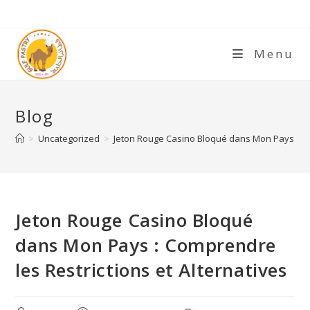
Menu
Blog
>
Uncategorized
>
Jeton Rouge Casino Bloqué dans Mon Pays : Com
Jeton Rouge Casino Bloqué
dans Mon Pays : Comprendre
les Restrictions et Alternatives