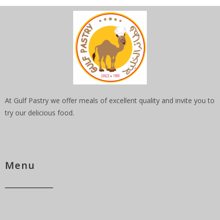
At Gulf Pastry we offer meals of excellent quality and invite you to
try our delicious food.
Menu