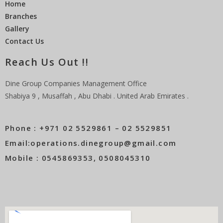
Home
Branches
Gallery
Contact Us
Reach Us Out !!
Dine Group Companies Management Office
Shabiya 9 , Musaffah , Abu Dhabi . United Arab Emirates .
Phone : +971 02 5529861 – 02 5529851
Email:operations.dinegroup@gmail.com
Mobile : 0545869353, 0508045310