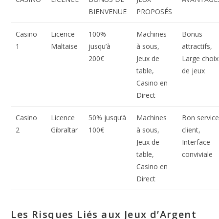
BIENVENUE
PROPOSÉS
Casino
Licence
100%
Machines
Bonus
1
Maltaise
jusqu’à
à sous,
attractifs,
200€
Jeux de
Large choix
table,
de jeux
Casino en
Direct
Casino
Licence
50% jusqu’à
Machines
Bon servic
2
Gibraltar
100€
à sous,
client,
Jeux de
Interface
table,
conviviale
Casino en
Direct
Les Risques Liés aux Jeux d’Argent