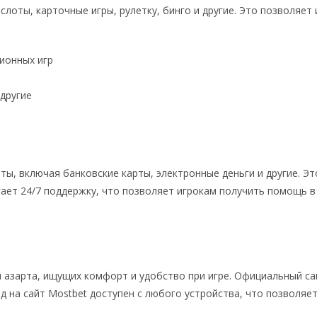
слоты, карточные игры, рулетку, бинго и другие. Это позволяет
ционных игр
 другие
ы, включая банковские карты, электронные деньги и другие. Э
гает 24/7 поддержку, что позволяет игрокам получить помощь в
 азарта, ищущих комфорт и удобство при игре. Официальный сай
од на сайт Mostbet доступен с любого устройства, что позволяе