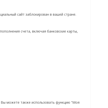
ициальный сайт заблокирован в вашей стране.
 пополнения счета, включая банковские карты,
ие. Вы можете также использовать функцию “Моя