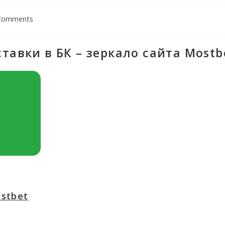
Comments
тавки в БК – зеркало сайта Mostb
stbet