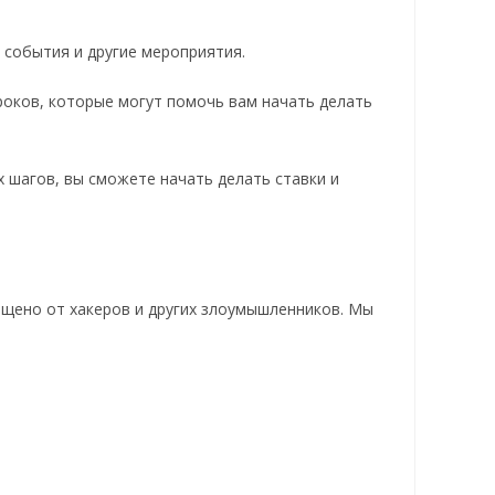
 события и другие мероприятия.
роков, которые могут помочь вам начать делать
х шагов, вы сможете начать делать ставки и
ищено от хакеров и других злоумышленников. Мы