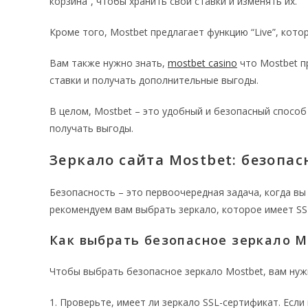
корзина”, чтобы хранить свои ставки и изменять их.
Кроме того, Mostbet предлагает функцию “Live”, кот
Вам также нужно знать,
mostbet casino
что Mostbet п
ставки и получать дополнительные выгоды.
В целом, Mostbet – это удобный и безопасный способ
получать выгоды.
Зеркало сайта Mostbet: безопас
Безопасность – это первоочередная задача, когда в
рекомендуем вам выбрать зеркало, которое имеет S
Как выбрать безопасное зеркало M
Чтобы выбрать безопасное зеркало Mostbet, вам нуж
1. Проверьте, имеет ли зеркало SSL-сертификат. Если