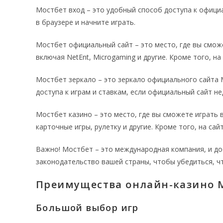
Мостбет вход – это удобный способ доступа к официа
в браузере и начните играть.
Мостбет официальный сайт – это место, где вы смож
включая NetEnt, Microgaming и другие. Кроме того, на
Мостбет зеркало – это зеркало официального сайта M
доступа к играм и ставкам, если официальный сайт не
Мостбет казино – это место, где вы сможете играть 
карточные игры, рулетку и другие. Кроме того, на сай
Важно! Мостбет – это международная компания, и до
законодательство вашей страны, чтобы убедиться, чт
Преимущества онлайн-казино 
Большой выбор игр