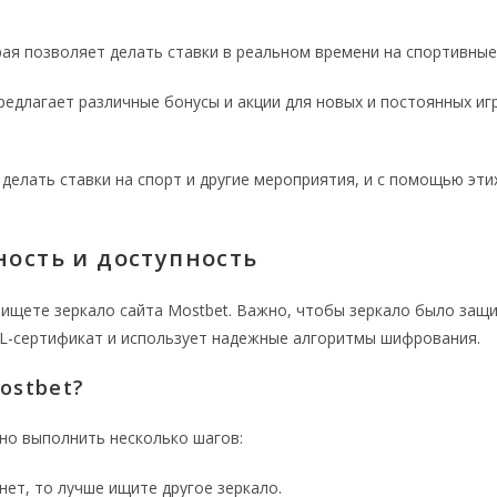
орая позволяет делать ставки в реальном времени на спортивные
редлагает различные бонусы и акции для новых и постоянных иг
 делать ставки на спорт и другие мероприятия, и с помощью эти
ность и доступность
ы ищете зеркало сайта Mostbet. Важно, чтобы зеркало было защ
SL-сертификат и использует надежные алгоритмы шифрования.
ostbet?
но выполнить несколько шагов:
 нет, то лучше ищите другое зеркало.