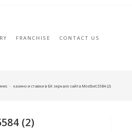
RY
FRANCHISE
CONTACT US
ews
>
казино и ставки в БК зеркало сайта Mostbet.5584 (2)
584 (2)