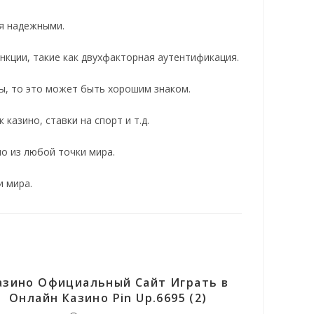
ся надежными.
нкции, такие как двухфакторная аутентификация.
ы, то это может быть хорошим знаком.
казино, ставки на спорт и т.д.
но из любой точки мира.
 мира.
азино Официальный Сайт Играть в
Онлайн Казино Pin Up.6695 (2)