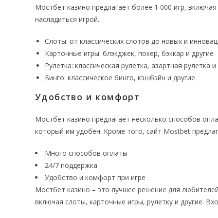
Мостбет казино предлагает более 1 000 игр, включая 
насладиться игрой.
Слоты: от классических слотов до новых и иннова
Карточные игры: блэкджек, покер, бэккар и другие
Рулетка: классическая рулетка, азартная рулетка и
Бинго: классическое бинго, кэшбэйн и другие
Удобство и комфорт
Мостбет казино предлагает несколько способов оплат
который им удобен. Кроме того, сайт Mostbet предла
Много способов оплаты
24/7 поддержка
Удобство и комфорт при игре
Мостбет казино – это лучшее решение для любителей
включая слоты, карточные игры, рулетку и другие. Вх