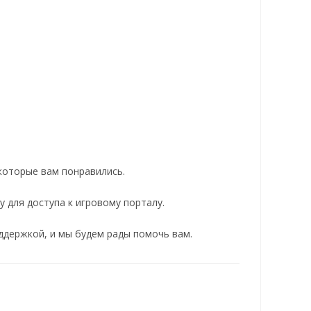
 которые вам понравились.
 для доступа к игровому порталу.
ддержкой, и мы будем рады помочь вам.