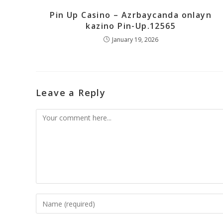
Pin Up Casino – Azrbaycanda onlayn
kazino Pin-Up.12565
January 19, 2026
Leave a Reply