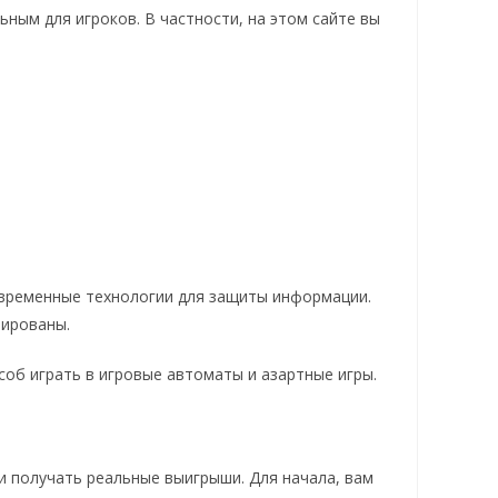
ным для игроков. В частности, на этом сайте вы
современные технологии для защиты информации.
зированы.
соб играть в игровые автоматы и азартные игры.
 и получать реальные выигрыши. Для начала, вам