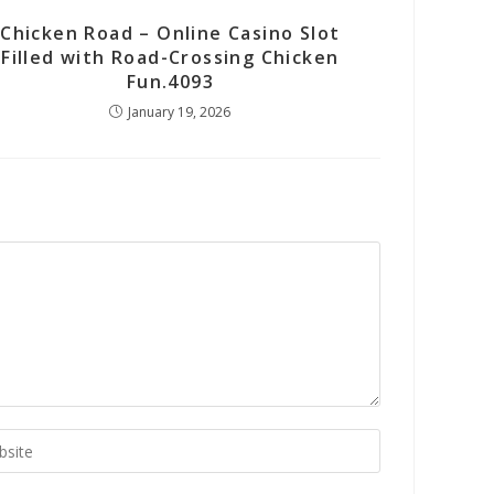
Chicken Road – Online Casino Slot
Filled with Road-Crossing Chicken
Fun.4093
January 19, 2026