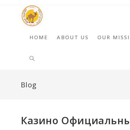
HOME
ABOUT US
OUR MISS
Blog
Казино Официальный 