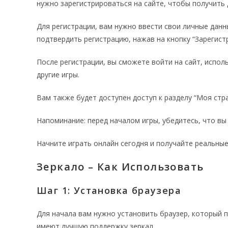
нужно зарегистрироваться на сайте, чтобы получить 
Для регистрации, вам нужно ввести свои личные данн
подтвердить регистрацию, нажав на кнопку “Зарегист
После регистрации, вы сможете войти на сайт, исполь
другие игры.
Вам также будет доступен доступ к разделу “Моя стр
Напоминание: перед началом игры, убедитесь, что вы
Начните играть онлайн сегодня и получайте реальны
Зеркало – Как Использовать
Шаг 1: Установка браузера
Для начала вам нужно установить браузер, который по
имеют лучшую поддержку зеркал.