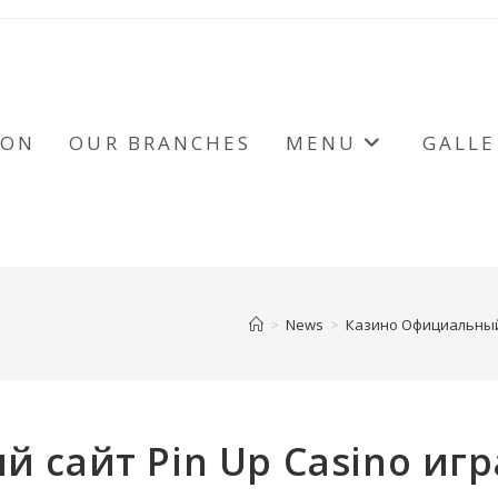
ION
OUR BRANCHES
MENU
GALLE
>
News
>
Казино Официальный 
сайт Pin Up Casino игр