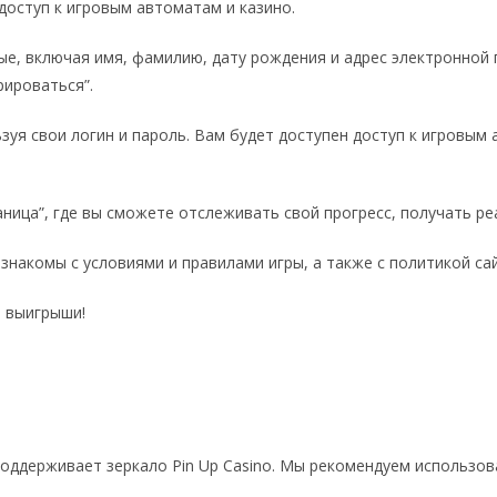
доступ к игровым автоматам и казино.
ые, включая имя, фамилию, дату рождения и адрес электронной 
рироваться”.
зуя свои логин и пароль. Вам будет доступен доступ к игровым 
аница”, где вы сможете отслеживать свой прогресс, получать р
 знакомы с условиями и правилами игры, а также с политикой са
е выигрыши!
ддерживает зеркало Pin Up Casino. Мы рекомендуем использовать