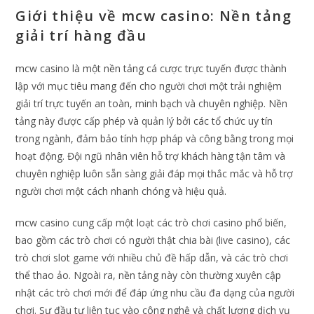
Giới thiệu về mcw casino: Nền tảng
giải trí hàng đầu
mcw casino là một nền tảng cá cược trực tuyến được thành
lập với mục tiêu mang đến cho người chơi một trải nghiệm
giải trí trực tuyến an toàn, minh bạch và chuyên nghiệp. Nền
tảng này được cấp phép và quản lý bởi các tổ chức uy tín
trong ngành, đảm bảo tính hợp pháp và công bằng trong mọi
hoạt động. Đội ngũ nhân viên hỗ trợ khách hàng tận tâm và
chuyên nghiệp luôn sẵn sàng giải đáp mọi thắc mắc và hỗ trợ
người chơi một cách nhanh chóng và hiệu quả.
mcw casino cung cấp một loạt các trò chơi casino phổ biến,
bao gồm các trò chơi có người thật chia bài (live casino), các
trò chơi slot game với nhiều chủ đề hấp dẫn, và các trò chơi
thể thao ảo. Ngoài ra, nền tảng này còn thường xuyên cập
nhật các trò chơi mới để đáp ứng nhu cầu đa dạng của người
chơi. Sự đầu tư liên tục vào công nghệ và chất lượng dịch vụ