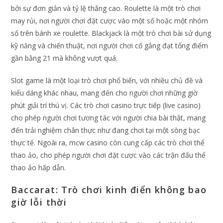
bởi sự đơn giản và tỷ lệ thắng cao. Roulette là một trò chơi
may rủi, nơi người chơi đặt cược vào một số hoặc một nhóm
số trên bánh xe roulette. Blackjack là một trò chơi bài sử dụng
kỹ năng và chiến thuật, nơi người chơi cố gắng đạt tổng điểm
gần bằng 21 mà không vượt quá.
Slot game là một loại trò chơi phổ biến, với nhiều chủ đề và
kiểu dáng khác nhau, mang đến cho người chơi những giờ
phút giải trí thú vị. Các trò chơi casino trực tiếp (live casino)
cho phép người chơi tương tác với người chia bài thật, mang
đến trải nghiệm chân thực như đang chơi tại một sòng bạc
thực tế. Ngoài ra, mcw casino còn cung cấp các trò chơi thể
thao ảo, cho phép người chơi đặt cược vào các trận đấu thể
thao ảo hấp dẫn.
Baccarat: Trò chơi kinh điển không bao
giờ lỗi thời