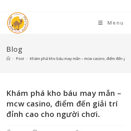
Menu
Blog
>
Post
>
Khám phá kho báu may mắn – mcw casino, điểm đến giải tr
Khám phá kho báu may mắn –
mcw casino, điểm đến giải trí
đỉnh cao cho người chơi.