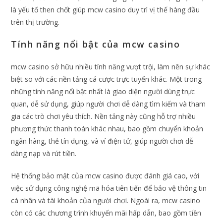
là yếu tố then chốt giúp mcw casino duy trì vị thế hàng đầu
trên thị trường.
Tính năng nổi bật của mcw casino
mcw casino sở hữu nhiều tính năng vượt trội, làm nên sự khác
biệt so với các nền tảng cá cược trực tuyến khác. Một trong
những tính năng nổi bật nhất là giao diện người dùng trực
quan, dễ sử dụng, giúp người chơi dễ dàng tìm kiếm và tham
gia các trò chơi yêu thích. Nền tảng này cũng hỗ trợ nhiều
phương thức thanh toán khác nhau, bao gồm chuyển khoản
ngân hàng, thẻ tín dụng, và ví điện tử, giúp người chơi dễ
dàng nạp và rút tiền.
Hệ thống bảo mật của mcw casino được đánh giá cao, với
việc sử dụng công nghệ mã hóa tiên tiến để bảo vệ thông tin
cá nhân và tài khoản của người chơi. Ngoài ra, mcw casino
còn có các chương trình khuyến mãi hấp dẫn, bao gồm tiền