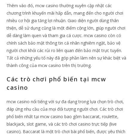
Thêm vào đó, mcw casino thường xuyên cập nhật các
chương trình khuyến mãi hấp dẫn, mang đến cho người chơi
nhiều cơ hội gia tăng lợi nhuận. Giao diện người dùng thân
thiện, dễ sử dụng cũng là một điểm cộng lớn, giúp người chơi
dễ dàng làm quen và tham gia cá cược. mcw casino còn có
chính sách bảo mật thông tin cá nhân nghiêm ngặt, bảo vệ
người chơi khỏi các rủi ro liên quan đến bảo mật trực tuyến.
Tất cả những yếu tố này đã góp phần làm nên sự khác biệt và
thành công của mcw casino trên thị trường.
Các trò chơi phổ biến tại mcw
casino
mcw casino nổi tiếng với sự đa dạng trong lựa chọn trò chơi,
đáp ứng nhu cầu của mọi đối tượng người chơi. Các trò chơi
phổ biến nhất tại mcw casino bao gồm baccarat, roulette,
blackjack, slot game, và các trò chơi casino trực tiếp (live
casino). Baccarat là một trò chơi bài phổ biến, được yêu thích