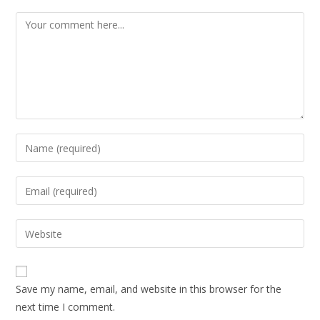
Save my name, email, and website in this browser for the
next time I comment.