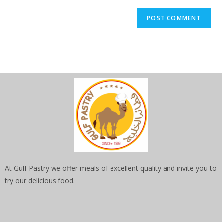
At Gulf Pastry we offer meals of excellent quality and invite you to
try our delicious food.