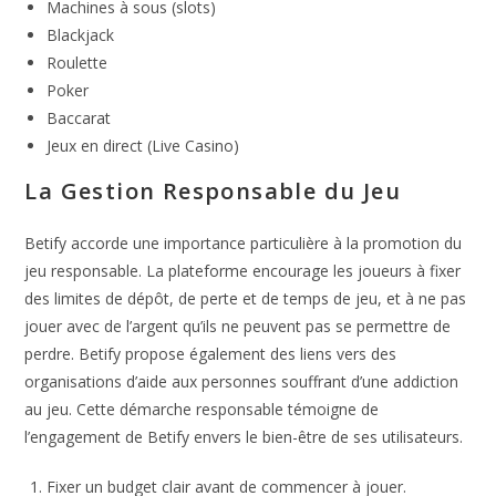
Machines à sous (slots)
Blackjack
Roulette
Poker
Baccarat
Jeux en direct (Live Casino)
La Gestion Responsable du Jeu
Betify accorde une importance particulière à la promotion du
jeu responsable. La plateforme encourage les joueurs à fixer
des limites de dépôt, de perte et de temps de jeu, et à ne pas
jouer avec de l’argent qu’ils ne peuvent pas se permettre de
perdre. Betify propose également des liens vers des
organisations d’aide aux personnes souffrant d’une addiction
au jeu. Cette démarche responsable témoigne de
l’engagement de Betify envers le bien-être de ses utilisateurs.
Fixer un budget clair avant de commencer à jouer.