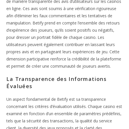
de manière transparente des avis d’utilisateurs sur les casinos
en ligne. Ces avis sont soumis à une vérification rigoureuse
afin d’éliminer les faux commentaires et les tentatives de
manipulation. Betify prend en compte l’ensemble des retours
d’expérience des joueurs, qu’ils soient positifs ou négatifs,
pour dresser un portrait fidèle de chaque casino. Les
utilisateurs peuvent également contribuer en laissant leurs
propres avis et en partageant leurs expériences de jeu. Cette
dimension participative renforce la crédibilité de la plateforme
et permet de créer une communauté de joueurs avertis.
La Transparence des Informations
Évaluées
Un aspect fondamental de Betify est sa transparence
concernant les critères d’évaluation utilisés. Chaque casino est
examiné en fonction d’un ensemble de paramètres prédéfinis,
tels que la sécurité des transactions, la qualité du service
client, la diversité des jeux proposés et la clarté des