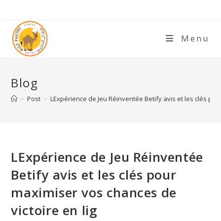
Menu
Blog
>
Post
>
LExpérience de Jeu Réinventée Betify avis et les clés pou
LExpérience de Jeu Réinventée
Betify avis et les clés pour
maximiser vos chances de
victoire en lig