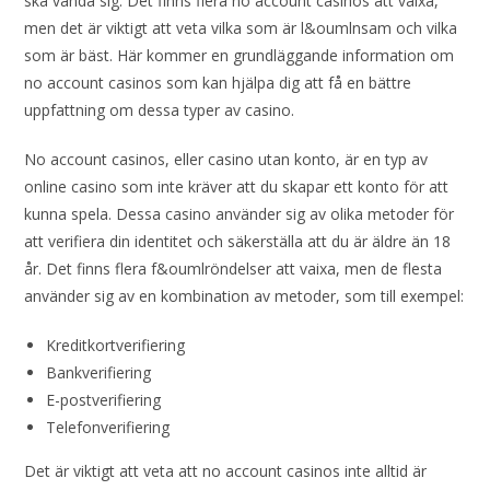
ska vända sig. Det finns flera no account casinos att vaixa,
men det är viktigt att veta vilka som är l&oumlnsam och vilka
som är bäst. Här kommer en grundläggande information om
no account casinos som kan hjälpa dig att få en bättre
uppfattning om dessa typer av casino.
No account casinos, eller casino utan konto, är en typ av
online casino som inte kräver att du skapar ett konto för att
kunna spela. Dessa casino använder sig av olika metoder för
att verifiera din identitet och säkerställa att du är äldre än 18
år. Det finns flera f&oumlröndelser att vaixa, men de flesta
använder sig av en kombination av metoder, som till exempel:
Kreditkortverifiering
Bankverifiering
E-postverifiering
Telefonverifiering
Det är viktigt att veta att no account casinos inte alltid är