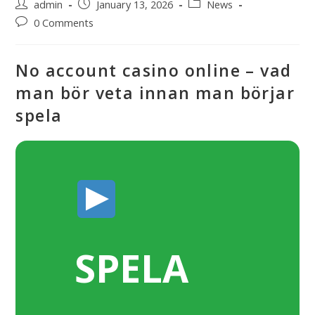
admin
January 13, 2026
News
0 Comments
No account casino online – vad
man bör veta innan man börjar
spela
SPELA