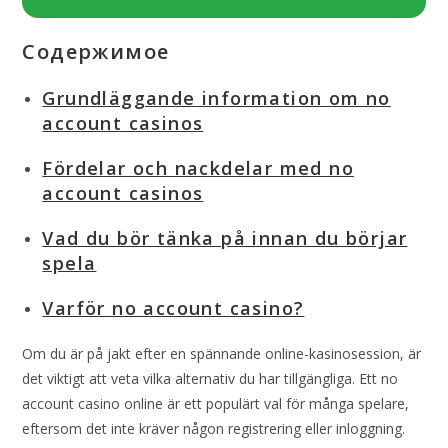
Содержимое
Grundläggande information om no
account casinos
Fördelar och nackdelar med no
account casinos
Vad du bör tänka på innan du börjar
spela
Varför no account casino?
Om du är på jakt efter en spännande online-kasinosession, är
det viktigt att veta vilka alternativ du har tillgängliga. Ett no
account casino online är ett populärt val för många spelare,
eftersom det inte kräver någon registrering eller inloggning.