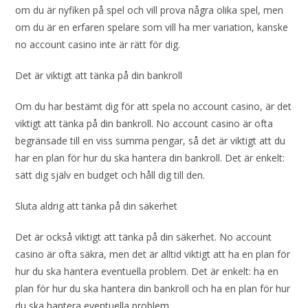
om du är nyfiken på spel och vill prova några olika spel, men
om du är en erfaren spelare som vill ha mer variation, kanske
no account casino inte är rätt för dig.
Det är viktigt att tänka på din bankroll
Om du har bestämt dig för att spela no account casino, är det
viktigt att tänka på din bankroll. No account casino är ofta
begränsade till en viss summa pengar, så det är viktigt att du
har en plan för hur du ska hantera din bankroll. Det är enkelt:
sätt dig själv en budget och håll dig till den.
Sluta aldrig att tänka på din säkerhet
Det är också viktigt att tänka på din säkerhet. No account
casino är ofta säkra, men det är alltid viktigt att ha en plan för
hur du ska hantera eventuella problem. Det är enkelt: ha en
plan för hur du ska hantera din bankroll och ha en plan för hur
du ska hantera eventuella problem.