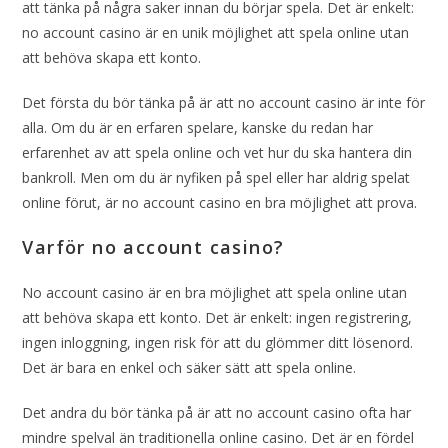
att tänka på några saker innan du börjar spela. Det är enkelt:
no account casino är en unik möjlighet att spela online utan
att behöva skapa ett konto.
Det första du bör tänka på är att no account casino är inte för
alla. Om du är en erfaren spelare, kanske du redan har
erfarenhet av att spela online och vet hur du ska hantera din
bankroll. Men om du är nyfiken på spel eller har aldrig spelat
online förut, är no account casino en bra möjlighet att prova.
Varför no account casino?
No account casino är en bra möjlighet att spela online utan
att behöva skapa ett konto. Det är enkelt: ingen registrering,
ingen inloggning, ingen risk för att du glömmer ditt lösenord.
Det är bara en enkel och säker sätt att spela online.
Det andra du bör tänka på är att no account casino ofta har
mindre spelval än traditionella online casino. Det är en fördel