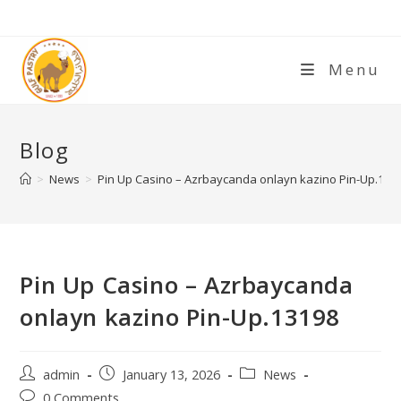
Menu
Blog
>
News
>
Pin Up Casino – Azrbaycanda onlayn kazino Pin-Up.131
Pin Up Casino – Azrbaycanda
onlayn kazino Pin-Up.13198
admin
January 13, 2026
News
0 Comments