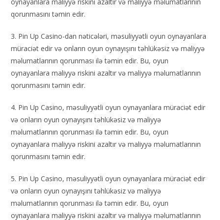
oynayanlara maliyyə riskini azaltır və maliyyə məlumatlarının
qorunmasını təmin edir.
3. Pin Up Casino-dan nəticələri, məsuliyyətli oyun oynayanlara
müraciət edir və onların oyun oynayışını təhlükəsiz və maliyyə
məlumatlarının qorunması ilə təmin edir. Bu, oyun
oynayanlara maliyyə riskini azaltır və maliyyə məlumatlarının
qorunmasını təmin edir.
4. Pin Up Casino, məsuliyyətli oyun oynayanlara müraciət edir
və onların oyun oynayışını təhlükəsiz və maliyyə
məlumatlarının qorunması ilə təmin edir. Bu, oyun
oynayanlara maliyyə riskini azaltır və maliyyə məlumatlarının
qorunmasını təmin edir.
5. Pin Up Casino, məsuliyyətli oyun oynayanlara müraciət edir
və onların oyun oynayışını təhlükəsiz və maliyyə
məlumatlarının qorunması ilə təmin edir. Bu, oyun
oynayanlara maliyyə riskini azaltır və maliyyə məlumatlarının