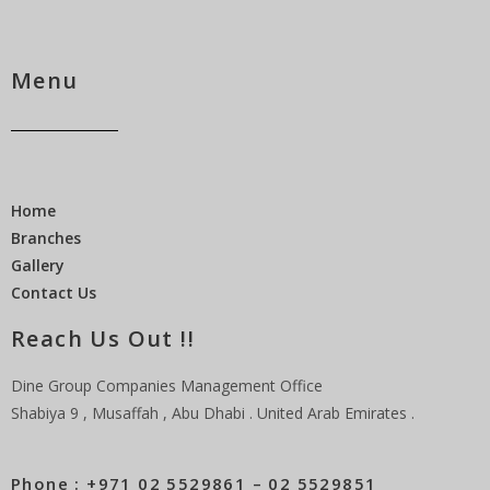
Menu
Home
Branches
Gallery
Contact Us
Reach Us Out !!
Dine Group Companies Management Office
Shabiya 9 , Musaffah , Abu Dhabi . United Arab Emirates .
Phone : +971 02 5529861 – 02 5529851