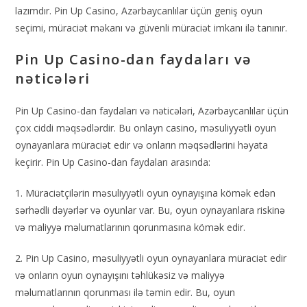
lazımdır. Pin Up Casino, Azərbaycanlılar üçün geniş oyun
seçimi, müraciət məkanı və güvenli müraciət imkanı ilə tanınır.
Pin Up Casino-dan faydaları və
nəticələri
Pin Up Casino-dan faydaları və nəticələri, Azərbaycanlılar üçün
çox ciddi məqsədlərdir. Bu onlayn casino, məsuliyyətli oyun
oynayanlara müraciət edir və onların məqsədlərini həyata
keçirir. Pin Up Casino-dan faydaları arasında:
1. Müraciətçilərin məsuliyyətli oyun oynayışına kömək edən
sərhədli dəyərlər və oyunlar var. Bu, oyun oynayanlara riskinə
və maliyyə məlumatlarının qorunmasına kömək edir.
2. Pin Up Casino, məsuliyyətli oyun oynayanlara müraciət edir
və onların oyun oynayışını təhlükəsiz və maliyyə
məlumatlarının qorunması ilə təmin edir. Bu, oyun