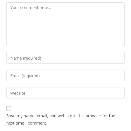
Save my name, email, and website in this browser for the
next time I comment.