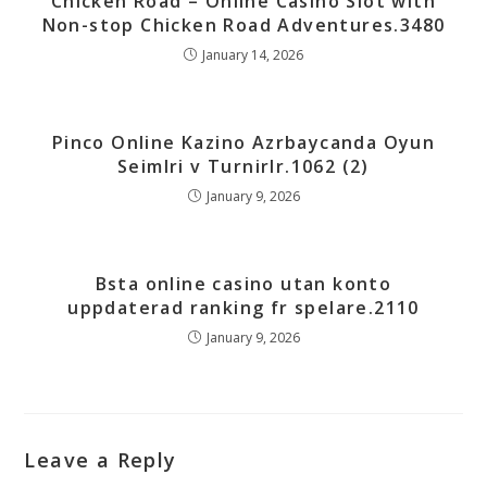
Chicken Road – Online Casino Slot with
Non-stop Chicken Road Adventures.3480
January 14, 2026
Pinco Online Kazino Azrbaycanda Oyun
Seimlri v Turnirlr.1062 (2)
January 9, 2026
Bsta online casino utan konto
uppdaterad ranking fr spelare.2110
January 9, 2026
Leave a Reply