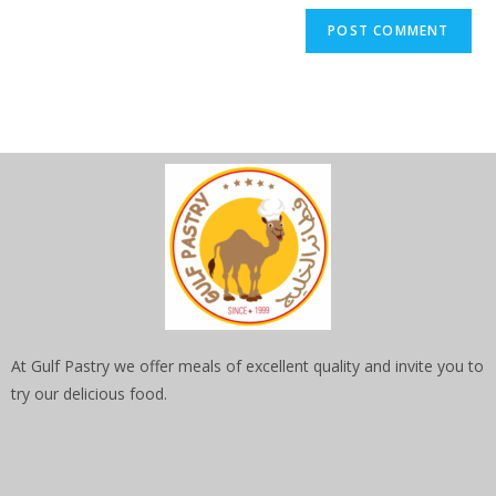
At Gulf Pastry we offer meals of excellent quality and invite you to
try our delicious food.