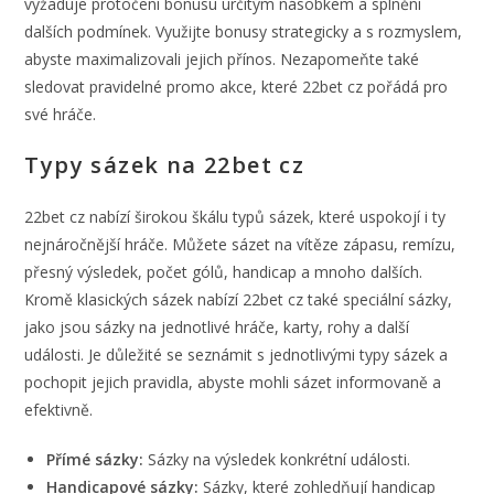
vyžaduje protočení bonusu určitým násobkem a splnění
dalších podmínek. Využijte bonusy strategicky a s rozmyslem,
abyste maximalizovali jejich přínos. Nezapomeňte také
sledovat pravidelné promo akce, které 22bet cz pořádá pro
své hráče.
Typy sázek na 22bet cz
22bet cz nabízí širokou škálu typů sázek, které uspokojí i ty
nejnáročnější hráče. Můžete sázet na vítěze zápasu, remízu,
přesný výsledek, počet gólů, handicap a mnoho dalších.
Kromě klasických sázek nabízí 22bet cz také speciální sázky,
jako jsou sázky na jednotlivé hráče, karty, rohy a další
události. Je důležité se seznámit s jednotlivými typy sázek a
pochopit jejich pravidla, abyste mohli sázet informovaně a
efektivně.
Přímé sázky:
Sázky na výsledek konkrétní události.
Handicapové sázky:
Sázky, které zohledňují handicap