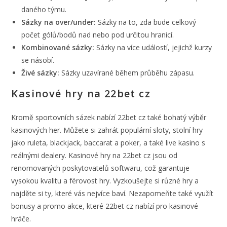
daného týmu.
Sázky na over/under:
Sázky na to, zda bude celkový
počet gólů/bodů nad nebo pod určitou hranicí.
Kombinované sázky:
Sázky na více událostí, jejichž kurzy
se násobí.
Živé sázky:
Sázky uzavírané během průběhu zápasu.
Kasinové hry na 22bet cz
Kromě sportovních sázek nabízí 22bet cz také bohatý výběr
kasinových her. Můžete si zahrát populární sloty, stolní hry
jako ruleta, blackjack, baccarat a poker, a také live kasino s
reálnými dealery. Kasinové hry na 22bet cz jsou od
renomovaných poskytovatelů softwaru, což garantuje
vysokou kvalitu a férovost hry. Vyzkoušejte si různé hry a
najděte si ty, které vás nejvíce baví. Nezapomeňte také využít
bonusy a promo akce, které 22bet cz nabízí pro kasinové
hráče.