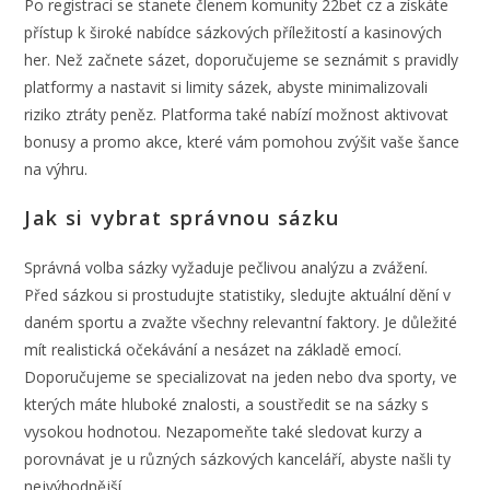
Po registraci se stanete členem komunity 22bet cz a získáte
přístup k široké nabídce sázkových příležitostí a kasinových
her. Než začnete sázet, doporučujeme se seznámit s pravidly
platformy a nastavit si limity sázek, abyste minimalizovali
riziko ztráty peněz. Platforma také nabízí možnost aktivovat
bonusy a promo akce, které vám pomohou zvýšit vaše šance
na výhru.
Jak si vybrat správnou sázku
Správná volba sázky vyžaduje pečlivou analýzu a zvážení.
Před sázkou si prostudujte statistiky, sledujte aktuální dění v
daném sportu a zvažte všechny relevantní faktory. Je důležité
mít realistická očekávání a nesázet na základě emocí.
Doporučujeme se specializovat na jeden nebo dva sporty, ve
kterých máte hluboké znalosti, a soustředit se na sázky s
vysokou hodnotou. Nezapomeňte také sledovat kurzy a
porovnávat je u různých sázkových kanceláří, abyste našli ty
nejvýhodnější.