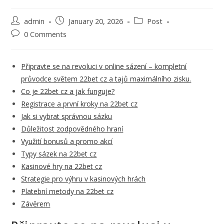
admin
January 20, 2026
Post
0 Comments
Připravte se na revoluci v online sázení – kompletní
průvodce světem 22bet cz a tajů maximálního zisku.
Co je 22bet cz a jak funguje?
Registrace a první kroky na 22bet cz
Jak si vybrat správnou sázku
Důležitost zodpovědného hraní
Využití bonusů a promo akcí
Typy sázek na 22bet cz
Kasinové hry na 22bet cz
Strategie pro výhru v kasinových hrách
Platební metody na 22bet cz
Závěrem