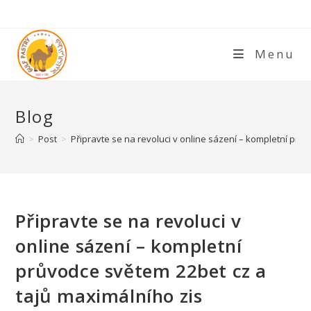
Menu
Blog
>
Post
>
Připravte se na revoluci v online sázení – kompletní prů
Připravte se na revoluci v
online sázení – kompletní
průvodce světem 22bet cz a
tajů maximálního zis