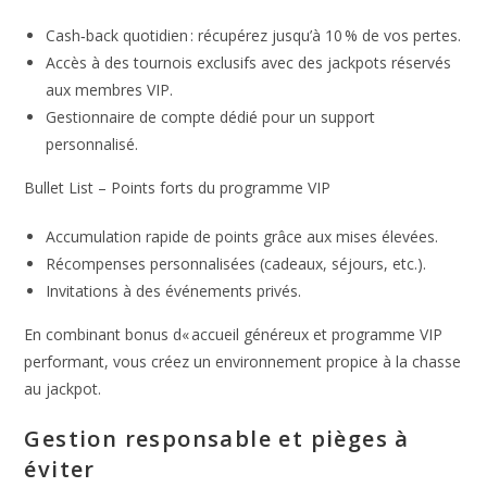
Cash‑back quotidien : récupérez jusqu’à 10 % de vos pertes.
Accès à des tournois exclusifs avec des jackpots réservés
aux membres VIP.
Gestionnaire de compte dédié pour un support
personnalisé.
Bullet List – Points forts du programme VIP
Accumulation rapide de points grâce aux mises élevées.
Récompenses personnalisées (cadeaux, séjours, etc.).
Invitations à des événements privés.
En combinant bonus d« accueil généreux et programme VIP
performant, vous créez un environnement propice à la chasse
au jackpot.
Gestion responsable et pièges à
éviter