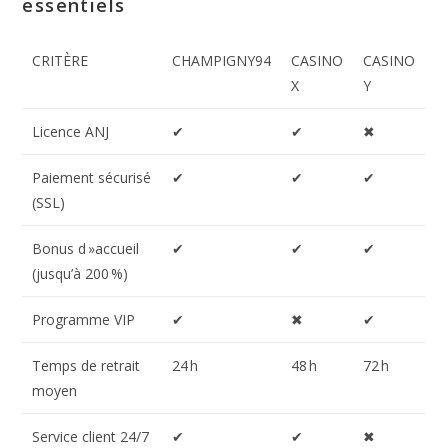
essentiels
CRITÈRE
CHAMPIGNY94
CASINO
CASINO
X
Y
Licence ANJ
✔︎
✔︎
✖︎
Paiement sécurisé
✔︎
✔︎
✔︎
(SSL)
Bonus d »accueil
✔︎
✔︎
✔︎
(jusqu’à 200 %)
Programme VIP
✔︎
✖︎
✔︎
Temps de retrait
24 h
48 h
72 h
moyen
Service client 24/7
✔︎
✔︎
✖︎