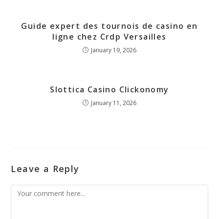
Guide expert des tournois de casino en
ligne chez Crdp Versailles
January 19, 2026
Slottica Casino Clickonomy
January 11, 2026
Leave a Reply