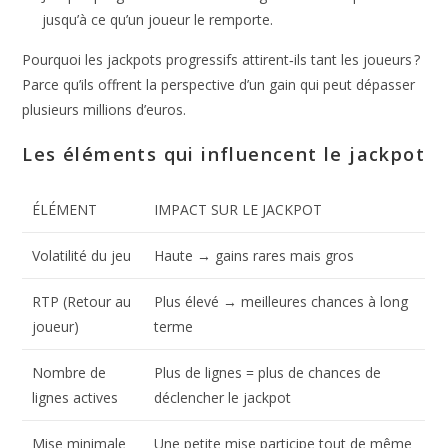
jusqu’à ce qu’un joueur le remporte.
Pourquoi les jackpots progressifs attirent‑ils tant les joueurs ?
Parce qu’ils offrent la perspective d’un gain qui peut dépasser
plusieurs millions d’euros.
Les éléments qui influencent le jackpot
ÉLÉMENT
IMPACT SUR LE JACKPOT
Volatilité du jeu
Haute → gains rares mais gros
RTP (Retour au
Plus élevé → meilleures chances à long
joueur)
terme
Nombre de
Plus de lignes = plus de chances de
lignes actives
déclencher le jackpot
Mise minimale
Une petite mise participe tout de même