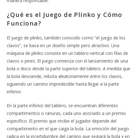
manera responsable.
¿Qué es el Juego de Plinko y Cómo
Funciona?
El juego de plinko, también conocido como “el juego de los
clavos”, se basa en un diseño simple pero atractivo. Una
máquina de plinko consiste en un tablero vertical con filas de
clavos o pines. El juego comienza con el lanzamiento de una
bola o disco desde la parte superior del tablero. A medida que
la bola desciende, rebota aleatoriamente entre los clavos,
siguiendo un camino impredecible hasta llegar a la parte
inferior.
En la parte inferior del tablero, se encuentran diferentes
compartimentos o ranuras, cada uno asociado a un premio
específico. El premio que recibe el jugador depende del
compartimento en el que caiga la bola. La emoción del juego
radica en la incertidumbre del camino que seguirá la bola y en