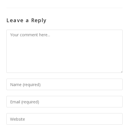
Leave a Reply