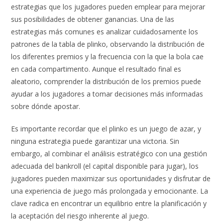
estrategias que los jugadores pueden emplear para mejorar
sus posibilidades de obtener ganancias. Una de las
estrategias más comunes es analizar cuidadosamente los
patrones de la tabla de plinko, observando la distribución de
los diferentes premios y la frecuencia con la que la bola cae
en cada compartimento. Aunque el resultado final es
aleatorio, comprender la distribución de los premios puede
ayudar a los jugadores a tomar decisiones más informadas
sobre dónde apostar.
Es importante recordar que el plinko es un juego de azar, y
ninguna estrategia puede garantizar una victoria. Sin
embargo, al combinar el análisis estratégico con una gestión
adecuada del bankroll (el capital disponible para jugar), los
jugadores pueden maximizar sus oportunidades y disfrutar de
una experiencia de juego más prolongada y emocionante. La
clave radica en encontrar un equilibrio entre la planificación y
la aceptación del riesgo inherente al juego.