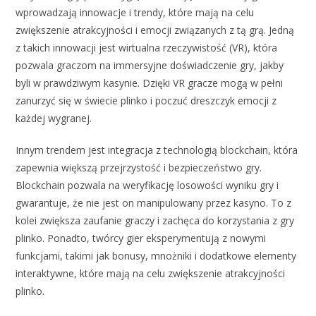
wprowadzają innowacje i trendy, które mają na celu
zwiększenie atrakcyjności i emocji związanych z tą grą. Jedną
z takich innowacji jest wirtualna rzeczywistość (VR), która
pozwala graczom na immersyjne doświadczenie gry, jakby
byli w prawdziwym kasynie. Dzięki VR gracze mogą w pełni
zanurzyć się w świecie plinko i poczuć dreszczyk emocji z
każdej wygranej.
Innym trendem jest integracja z technologią blockchain, która
zapewnia większą przejrzystość i bezpieczeństwo gry.
Blockchain pozwala na weryfikację losowości wyniku gry i
gwarantuje, że nie jest on manipulowany przez kasyno. To z
kolei zwiększa zaufanie graczy i zachęca do korzystania z gry
plinko. Ponadto, twórcy gier eksperymentują z nowymi
funkcjami, takimi jak bonusy, mnożniki i dodatkowe elementy
interaktywne, które mają na celu zwiększenie atrakcyjności
plinko.