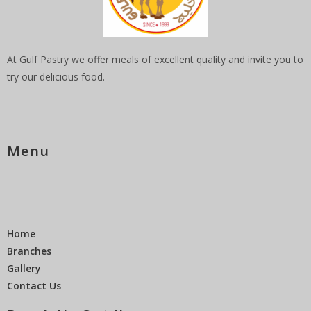
At Gulf Pastry we offer meals of excellent quality and invite you to
try our delicious food.
Menu
Home
Branches
Gallery
Contact Us