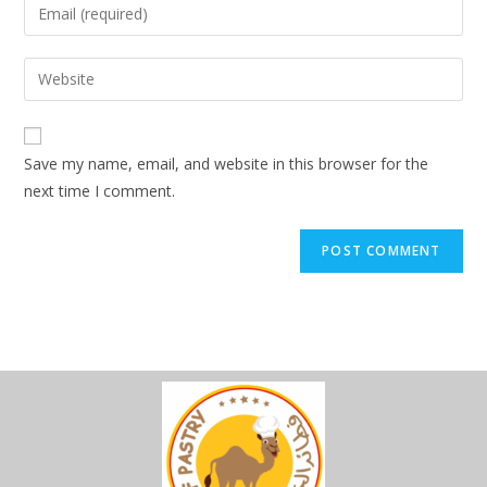
Save my name, email, and website in this browser for the
next time I comment.