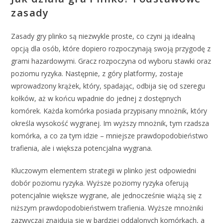
zasady
Zasady gry plinko są niezwykle proste, co czyni ją idealną
opcją dla osób, które dopiero rozpoczynają swoją przygodę z
grami hazardowymi. Gracz rozpoczyna od wyboru stawki oraz
poziomu ryzyka. Następnie, z góry platformy, zostaje
wprowadzony krążek, który, spadając, odbija się od szeregu
kołków, aż w końcu wpadnie do jednej z dostępnych
komórek. Każda komórka posiada przypisany mnożnik, który
określa wysokość wygranej. Im wyższy mnożnik, tym rzadsza
komórka, a co za tym idzie – mniejsze prawdopodobieństwo
trafienia, ale i większa potencjalna wygrana.
Kluczowym elementem strategii w plinko jest odpowiedni
dobór poziomu ryzyka. Wyższe poziomy ryzyka oferują
potencjalnie większe wygrane, ale jednocześnie wiążą się z
niższym prawdopodobieństwem trafienia. Wyższe mnożniki
zazwyczaj znajdują się w bardziej oddalonych komórkach, a