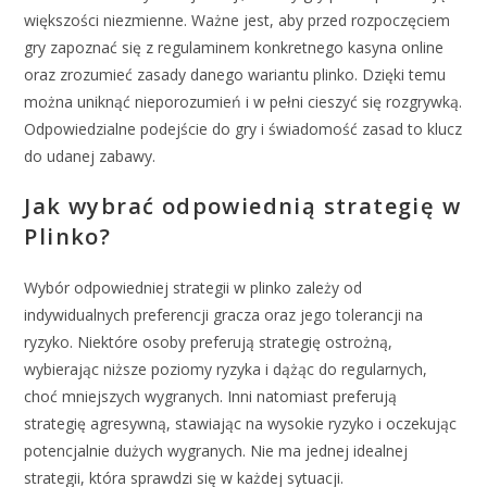
większości niezmienne. Ważne jest, aby przed rozpoczęciem
gry zapoznać się z regulaminem konkretnego kasyna online
oraz zrozumieć zasady danego wariantu plinko. Dzięki temu
można uniknąć nieporozumień i w pełni cieszyć się rozgrywką.
Odpowiedzialne podejście do gry i świadomość zasad to klucz
do udanej zabawy.
Jak wybrać odpowiednią strategię w
Plinko?
Wybór odpowiedniej strategii w plinko zależy od
indywidualnych preferencji gracza oraz jego tolerancji na
ryzyko. Niektóre osoby preferują strategię ostrożną,
wybierając niższe poziomy ryzyka i dążąc do regularnych,
choć mniejszych wygranych. Inni natomiast preferują
strategię agresywną, stawiając na wysokie ryzyko i oczekując
potencjalnie dużych wygranych. Nie ma jednej idealnej
strategii, która sprawdzi się w każdej sytuacji.