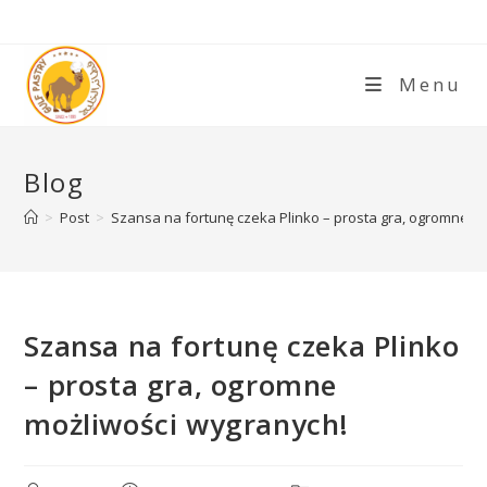
Menu
Blog
>
Post
>
Szansa na fortunę czeka Plinko – prosta gra, ogromne m
Szansa na fortunę czeka Plinko
– prosta gra, ogromne
możliwości wygranych!