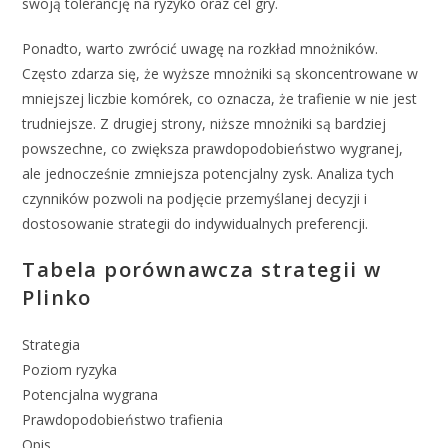
swoją tolerancję na ryzyko oraz cel gry.
Ponadto, warto zwrócić uwagę na rozkład mnożników.
Często zdarza się, że wyższe mnożniki są skoncentrowane w
mniejszej liczbie komórek, co oznacza, że trafienie w nie jest
trudniejsze. Z drugiej strony, niższe mnożniki są bardziej
powszechne, co zwiększa prawdopodobieństwo wygranej,
ale jednocześnie zmniejsza potencjalny zysk. Analiza tych
czynników pozwoli na podjęcie przemyślanej decyzji i
dostosowanie strategii do indywidualnych preferencji.
Tabela porównawcza strategii w
Plinko
Strategia
Poziom ryzyka
Potencjalna wygrana
Prawdopodobieństwo trafienia
Opis