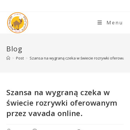
Menu
Blog
>
Post
>
Szansa na wygraną czeka w świecie rozrywki oferowany
Szansa na wygraną czeka w
świecie rozrywki oferowanym
przez vavada online.