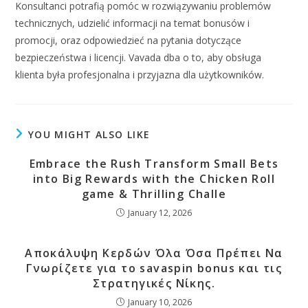
Konsultanci potrafią pomóc w rozwiązywaniu problemów
technicznych, udzielić informacji na temat bonusów i
promocji, oraz odpowiedzieć na pytania dotyczące
bezpieczeństwa i licencji. Vavada dba o to, aby obsługa
klienta była profesjonalna i przyjazna dla użytkowników.
YOU MIGHT ALSO LIKE
Embrace the Rush Transform Small Bets
into Big Rewards with the Chicken Roll
game & Thrilling Challe
January 12, 2026
Αποκάλυψη Κερδών Όλα Όσα Πρέπει Να
Γνωρίζετε για το savaspin bonus και τις
Στρατηγικές Νίκης.
January 10, 2026