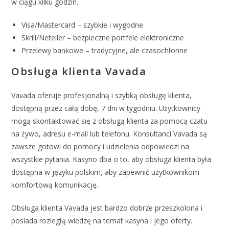
w ciągu kilku godzin.
Visa/Mastercard – szybkie i wygodne
Skrill/Neteller – bezpieczne portfele elektroniczne
Przelewy bankowe – tradycyjne, ale czasochłonne
Obsługa klienta Vavada
Vavada oferuje profesjonalną i szybką obsługę klienta,
dostępną przez całą dobę, 7 dni w tygodniu. Użytkownicy
mogą skontaktować się z obsługą klienta za pomocą czatu
na żywo, adresu e-mail lub telefonu. Konsultanci Vavada są
zawsze gotowi do pomocy i udzielenia odpowiedzi na
wszystkie pytania. Kasyno dba o to, aby obsługa klienta była
dostępna w języku polskim, aby zapewnić użytkownikom
komfortową komunikację.
Obsługa klienta Vavada jest bardzo dobrze przeszkolona i
posiada rozległą wiedzę na temat kasyna i jego oferty.