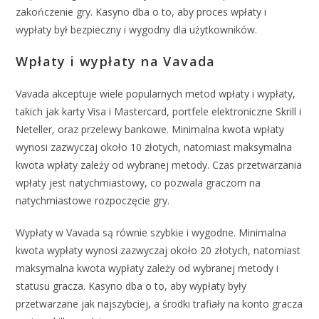
zakończenie gry. Kasyno dba o to, aby proces wpłaty i
wypłaty był bezpieczny i wygodny dla użytkowników.
Wpłaty i wypłaty na Vavada
Vavada akceptuje wiele popularnych metod wpłaty i wypłaty,
takich jak karty Visa i Mastercard, portfele elektroniczne Skrill i
Neteller, oraz przelewy bankowe. Minimalna kwota wpłaty
wynosi zazwyczaj około 10 złotych, natomiast maksymalna
kwota wpłaty zależy od wybranej metody. Czas przetwarzania
wpłaty jest natychmiastowy, co pozwala graczom na
natychmiastowe rozpoczęcie gry.
Wypłaty w Vavada są równie szybkie i wygodne. Minimalna
kwota wypłaty wynosi zazwyczaj około 20 złotych, natomiast
maksymalna kwota wypłaty zależy od wybranej metody i
statusu gracza. Kasyno dba o to, aby wypłaty były
przetwarzane jak najszybciej, a środki trafiały na konto gracza