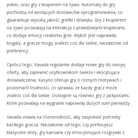
poker, oraz gry z krupierem na żywo. Automaty do gry
pochodzą od wiodących dostawców oprogramowania, co
gwarantuje wysoką jakość grafiki i dźwięku. Gry z krupierem
na żywo pozwalają na interakcję z prawdziwymi krupierami,
co dodaje emocji i realizmu grze. Wybór jest naprawdę
bogaty, a gracze mogą znaleźć coś dla siebie, niezależnie od
preferencji.
Oprócz tego, Vavada regularnie dodaje nowe gry do swojej
oferty, aby zapewnić użytkownikom świeże i ekscytujące
doświadczenia. Kasyno oferuje gry o różnych motywach i
poziomach trudności, co sprawia, że każdy gracz może
znaleźć coś dla siebie. Dostępne są również gry z jackpotami,
które pozwalają na wygranie naprawdę dużych sum pieniędzy.
Vavada stawia na różnorodność, aby zaspokoić potrzeby
każdego gracza. Niezależnie od tego, czy preferujesz
klasyczne sloty, gry karciane czy emocjonujące rozgrywki z