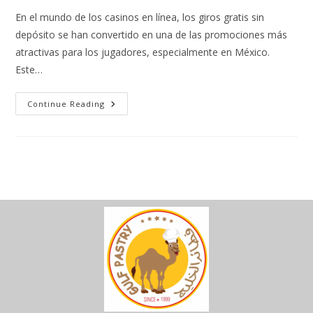
En el mundo de los casinos en línea, los giros gratis sin
depósito se han convertido en una de las promociones más
atractivas para los jugadores, especialmente en México.
Este…
Continue Reading