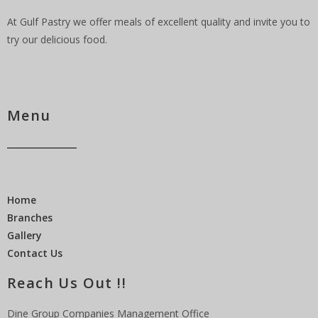
At Gulf Pastry we offer meals of excellent quality and invite you to
try our delicious food.
Menu
Home
Branches
Gallery
Contact Us
Reach Us Out !!
Dine Group Companies Management Office