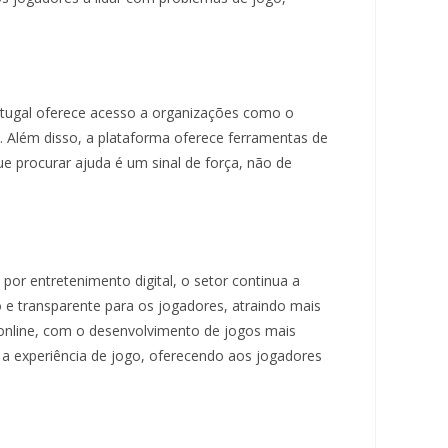
ortugal oferece acesso a organizações como o
Além disso, a plataforma oferece ferramentas de
e procurar ajuda é um sinal de força, não de
or entretenimento digital, o setor continua a
 e transparente para os jogadores, atraindo mais
 online, com o desenvolvimento de jogos mais
zar a experiência de jogo, oferecendo aos jogadores