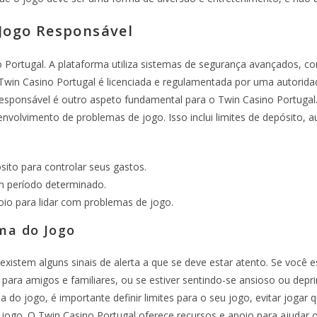
 Jogo Responsável
Portugal. A plataforma utiliza sistemas de segurança avançados, co
 Twin Casino Portugal é licenciada e regulamentada por uma autorida
responsável é outro aspeto fundamental para o Twin Casino Portugal
senvolvimento de problemas de jogo. Isso inclui limites de depósito,
ito para controlar seus gastos.
m período determinado.
io para lidar com problemas de jogo.
ema do Jogo
existem alguns sinais de alerta a que se deve estar atento. Se você
 para amigos e familiares, ou se estiver sentindo-se ansioso ou depr
do jogo, é importante definir limites para o seu jogo, evitar jogar 
eu jogo. O Twin Casino Portugal oferece recursos e apoio para ajudar