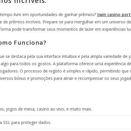
os Incríveis.
tempo livre em oportunidades de ganhar prêmios?
twin casino por
 de prêmios incríveis. Prepare-se para mergulhar em um universo d
forma pode transformar seus momentos de lazer em experiências luc
Como Funciona?
 se destaca pela sua interface intuitiva e pela ampla variedade de j
 algo para todos os gostos. A plataforma oferece uma experiência d
ogadores. O processo de registo é simples e rápido, permitindo que
diversos bónus e promoções para atrair e recompensar os seus jogad
is, jogos de mesa, casino ao vivo, e muito mais.
ia SSL para proteger dados.