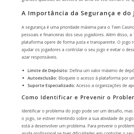
A Importância da Segurança e do
A segurança é uma prioridade máxima para o Twin Casino 
pessoais e financeiras dos seus jogadores. Além disso, a
plataforma opere de forma justa e transparente. O jogo 
ajudar os jogadores a controlar o seu jogo e evitar o de
azar responsáveis.
Limite de Depósito:
Defina um valor máximo de depós
Autoexclusão:
Bloqueie o acesso à plataforma por u
Suporte Especializado:
Acesso a organizações de apo
Como Identificar e Prevenir o Probl
Identificar o problema do jogo pode ser um desafio, mas 
o jogo, se estiver mentindo sobre a sua atividade de jogo
está a desenvolver um problema. Para prevenir o problema 
ajuda profissional se tiver dificuldades em controlar o s