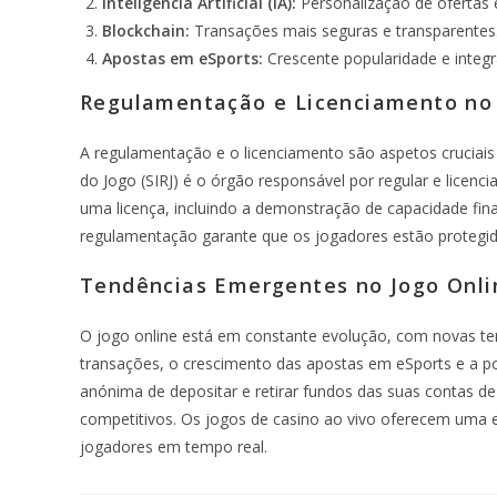
Inteligência Artificial (IA):
Personalização de ofertas 
Blockchain:
Transações mais seguras e transparentes
Apostas em eSports:
Crescente popularidade e integ
Regulamentação e Licenciamento no
A regulamentação e o licenciamento são aspetos cruciais
do Jogo (SIRJ) é o órgão responsável por regular e licen
uma licença, incluindo a demonstração de capacidade fi
regulamentação garante que os jogadores estão protegido
Tendências Emergentes no Jogo Onli
O jogo online está em constante evolução, com novas t
transações, o crescimento das apostas em eSports e a p
anónima de depositar e retirar fundos das suas contas de
competitivos. Os jogos de casino ao vivo oferecem uma ex
jogadores em tempo real.