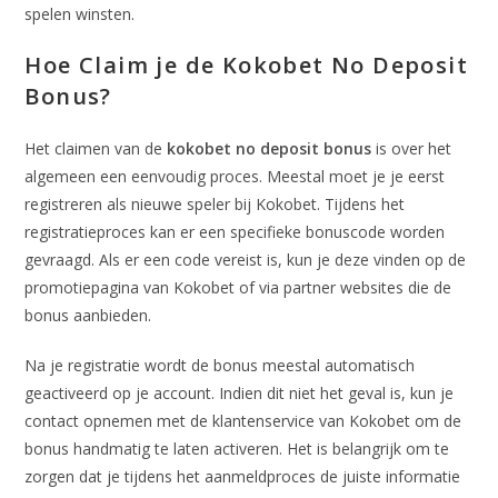
spelen winsten.
Hoe Claim je de Kokobet No Deposit
Bonus?
Het claimen van de
kokobet no deposit bonus
is over het
algemeen een eenvoudig proces. Meestal moet je je eerst
registreren als nieuwe speler bij Kokobet. Tijdens het
registratieproces kan er een specifieke bonuscode worden
gevraagd. Als er een code vereist is, kun je deze vinden op de
promotiepagina van Kokobet of via partner websites die de
bonus aanbieden.
Na je registratie wordt de bonus meestal automatisch
geactiveerd op je account. Indien dit niet het geval is, kun je
contact opnemen met de klantenservice van Kokobet om de
bonus handmatig te laten activeren. Het is belangrijk om te
zorgen dat je tijdens het aanmeldproces de juiste informatie