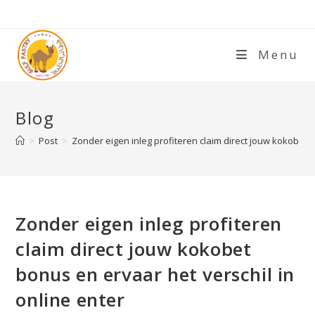
Menu
Blog
>
Post
>
Zonder eigen inleg profiteren claim direct jouw kokobet b
Zonder eigen inleg profiteren
claim direct jouw kokobet
bonus en ervaar het verschil in
online enter