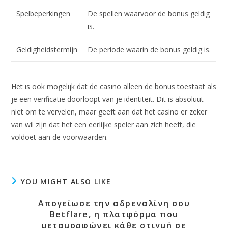
Spelbeperkingen
De spellen waarvoor de bonus geldig
is.
Geldigheidstermijn
De periode waarin de bonus geldig is.
Het is ook mogelijk dat de casino alleen de bonus toestaat als
je een verificatie doorloopt van je identiteit. Dit is absoluut
niet om te vervelen, maar geeft aan dat het casino er zeker
van wil zijn dat het een eerlijke speler aan zich heeft, die
voldoet aan de voorwaarden.
YOU MIGHT ALSO LIKE
Απογείωσε την αδρεναλίνη σου
Betflare, η πλατφόρμα που
μεταμορφώνει κάθε στιγμή σε