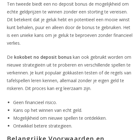
Ten tweede biedt een no deposit bonus de mogelijkheid om
echte geldprijzen te winnen zonder een storting te vereisen.
Dit betekent dat je geluk hebt en potentieel een mooie winst
kunt behalen, puur en alleen door de bonus te gebruiken. Het
is een unieke kans om je geluk te beproeven zonder financieel
verlies.
De
kokobet no deposit bonus
kan ook gebruikt worden om
nieuwe strategieën uit te proberen en verschillende spellen te
verkennen. Je kunt populair gokkasten testen of de regels van
tafelspellen leren kennen, allemaal zonder je eigen geld te
riskeren. Dit proces kan erg leerzaam zijn.
Geen financieel risico.
Kans op het winnen van echt geld.
Mogelijkheid om nieuwe spellen te ontdekken.
Ontwikkel betere strategieen.
Belangrijke Voorwaarden en