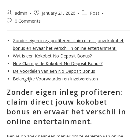
admin
January 21, 2026
Post
0 Comments
Zonder eigen inleg profiteren: claim direct jouw kokobet
bonus en ervaar het verschil in online entertainment.
Wat is een Kokobet No Deposit Bonus?
Hoe Claim je de Kokobet No Deposit Bonus?
De Voordelen van een No Deposit Bonus
Belangrijke Voorwaarden en Inzetvereisten
Zonder eigen inleg profiteren:
claim direct jouw kokobet
bonus en ervaar het verschil in
online entertainment.
Ben je op zoek naar een manier om te genieten van online