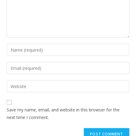
Save my name, email, and website in this browser for the
next time I comment.