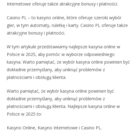
Internetowe oferuje także atrakcyjne bonusy i płatności.
Casino PL – to kasyno online, które oferuje szeroki wybór
gier, w tym automaty, ruletkę i karty. Casino PL oferuje także
atrakcyjne bonusy i płatności.
W tym artykule przedstawiamy najlepsze kasyna online w
Polsce w 2025, aby pomóc w wyborze odpowiedniego
kasyna. Warto pamiętać, że wybór kasyna online powinien być
dokładnie przemyślany, aby uniknąć problemów z
płatnościami i obsługą klienta.
Warto pamiętać, że wybór kasyna online powinien być
dokładnie przemyślany, aby uniknąć problemów z
płatnościami i obsługą klienta. Najlepsze kasyna online w
Polsce w 2025 to:
Kasyno Online, Kasyno Internetowe i Casino PL.