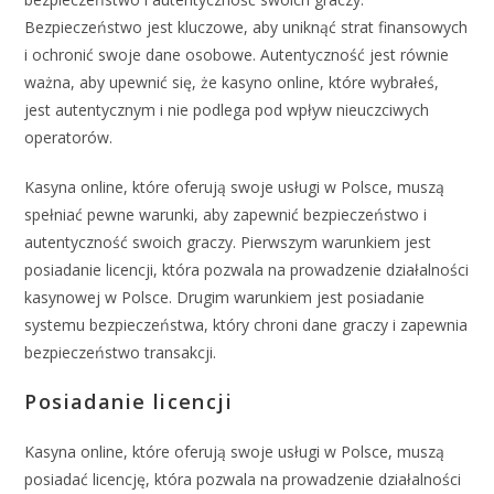
Bezpieczeństwo jest kluczowe, aby uniknąć strat finansowych
i ochronić swoje dane osobowe. Autentyczność jest równie
ważna, aby upewnić się, że kasyno online, które wybrałeś,
jest autentycznym i nie podlega pod wpływ nieuczciwych
operatorów.
Kasyna online, które oferują swoje usługi w Polsce, muszą
spełniać pewne warunki, aby zapewnić bezpieczeństwo i
autentyczność swoich graczy. Pierwszym warunkiem jest
posiadanie licencji, która pozwala na prowadzenie działalności
kasynowej w Polsce. Drugim warunkiem jest posiadanie
systemu bezpieczeństwa, który chroni dane graczy i zapewnia
bezpieczeństwo transakcji.
Posiadanie licencji
Kasyna online, które oferują swoje usługi w Polsce, muszą
posiadać licencję, która pozwala na prowadzenie działalności