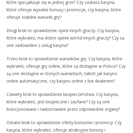
które specjalizuje się w jednej grze? Czy szukasz kasyna,
które oferuje wysokie bonusy i promocje, czy kasyna, które
oferuje stabilne warunki gry?
Drugi krok to sprawdzenie opinii innych graczy. Czy kasyna,
które wybrałeś, ma dobre opinie wśród innych graczy? Czy są
one zadowoleni z usług kasyna?
Trzeci krok to sprawdzenie warunków gry. Czy kasyna, które
wybrałeś, oferuje gry online, które są dostępne w Polsce? Czy
są one dostępne w różnych wariantach, takich jak kasyno
online automatyczne, czy kasyno online z live dealerem?
Czwarty krok to sprawdzenie bezpieczeństwa. Czy kasyna,
które wybrałeś, jest bezpieczne i zaufane? Czy są one
licencjonowane i nadzorowane przez odpowiednie organy?
Ostatni krok to sprawdzenie oferty bonusów i promocji. Czy
kasyna, które wybrałeś, oferuje atrakcyjne bonusy i