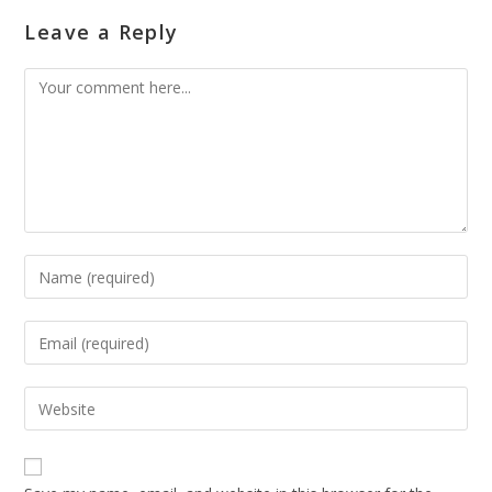
Leave a Reply